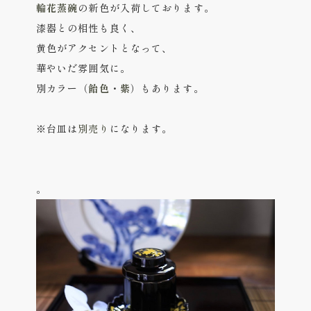
輪花蒸碗
の新色が入荷しております。
漆器との相性も良く、
黄色がアクセントとなって、
華やいだ雰囲気に。
別カラー（
飴色
・
紫
）もあります。
※台皿は
別売り
になります。
。