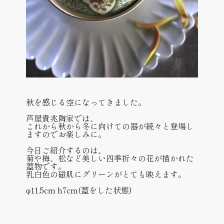
秋を感じる空になってきました。
芦屋貴兆陶家では、
これから秋から冬に向けての器が続々と登場し
ますのでお楽しみに。
今日ご紹介するのは、
菊や梅、松など美しい四季折々の花が描かれた
蓋物です。
乳白色の磁肌にグリーンがとても映えます。
φ11.5cm h7cm(蓋をした状態)