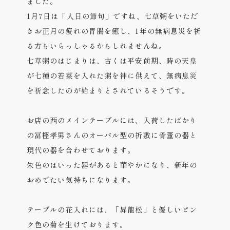
ました。
1月7日は「人日の節句」ですね、七草粥をいただ
きお正月の疲れの胃腸を癒し、1年の無病息災を祈
る方もいらっしゃるかもしれませんね。
七草粥のはじまりは、古くは平安前期、時の天皇
が七種の若菜を入れた粥を神に供えて、無病息災
を祈念したのが始まりとされているそうです。
お店の西のメインテーブルには、入荷したばかり
の冨樫孝男さんのオーバル型の折敷に骨董の器と
現代の器を合わせております。
朱色のはいった器があると華やかになり、新年の
おめでたい気持ちになります。
テーブルの花入れには、「昇龍松」と優しいピン
ク色の菊を生けております。