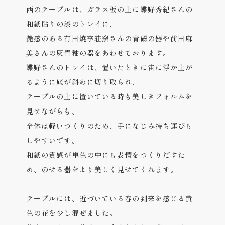
西のテーブルは、ガラス板の上に蝶野秀紀さんの
和紙貼りの漆のトレイに、
艶感のある有田焼李荘窯さんの青磁の器や前田麻
美さんの灰青釉の器をあわせております。
蝶野さんのトレイは、置いたときに宙に浮か上が
るように底が斜めに切り取られ、
テーブルの上に置いている時も美しきフォルムを
見せながらも、
全体は軽いつくりのため、手になじみ持ち運びも
しやすいです。
和紙の質感が単色の中にも表情をつくりだすた
め、のせる器をより美しく見せてくれます。
テーブルには、近づいている春の到来を感じる黄
色の花を少し混ぜました。