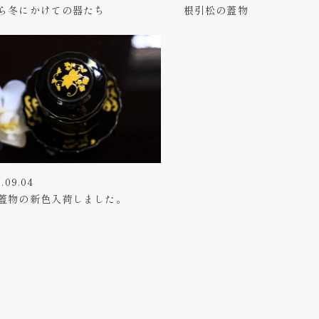
ら冬にかけての器たち
根引松の蓋物
.09.04
蓋物の新色入荷しました。