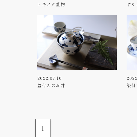
トキメク蓋物
すり
2022.07.10
2022
蓋付きのお丼
染付
1