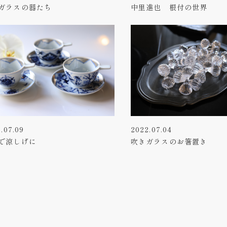
ガラスの器たち
中里進也 根付の世界
.07.09
2022.07.04
で涼しげに
吹きガラスのお箸置き